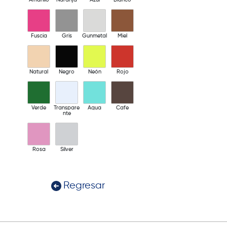
Fuscia
Gris
Gunmetal
Miel
Natural
Negro
Neón
Rojo
Verde
Transpare
Aqua
Cafe
nte
Rosa
Silver
Regresar