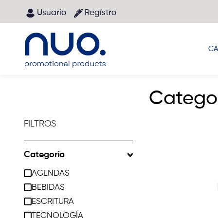
Pasar al contenido principal
Usuario
Regístro
Main menu
CA
Catego
FILTROS
Categoría
AGENDAS
BEBIDAS
ESCRITURA
TECNOLOGÍA