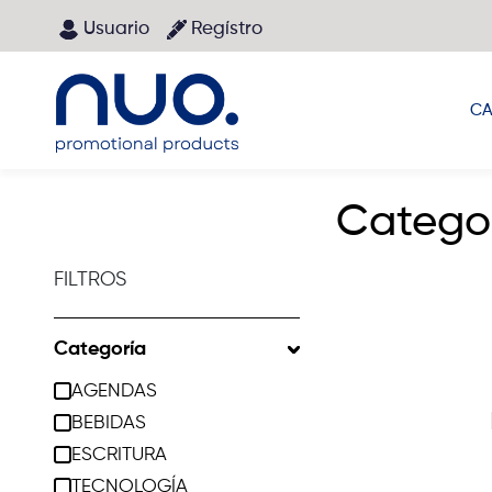
Pasar al contenido principal
Usuario
Regístro
Main menu
CA
Catego
FILTROS
Categoría
AGENDAS
BEBIDAS
ESCRITURA
TECNOLOGÍA