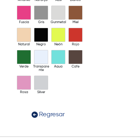
Fuscia
Gris
Gunmetal
Miel
Natural
Negro
Neón
Rojo
Verde
Transpare
Aqua
Cafe
nte
Rosa
Silver
Regresar