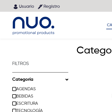
Pasar al contenido principal
Usuario
Regístro
Main menu
CA
Catego
FILTROS
Categoría
AGENDAS
BEBIDAS
ESCRITURA
TECNOLOGÍA