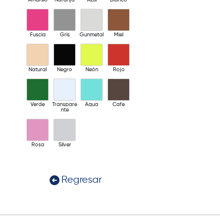
Fuscia
Gris
Gunmetal
Miel
Natural
Negro
Neón
Rojo
Verde
Transpare
Aqua
Cafe
nte
Rosa
Silver
Regresar