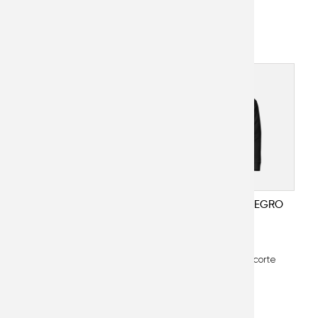
COMFY SMALL NEGRO
COMFY MEDIUM NEGRO
113011
113012
Sudadero unisex de corte
Sudadero unisex de corte
clásico.
clásico.