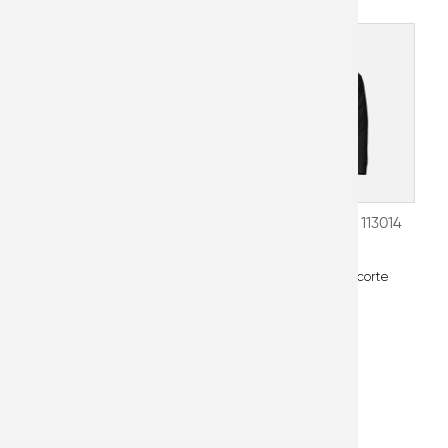
COMFY LARGE NEGRO
COMFY XL NEGRO
113014
113013
Sudadero unisex de corte
clásico.
Sudadero unisex de corte
clásico.
Regresar