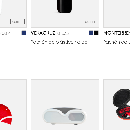
OUTLET
OUTLET
VERACRUZ
MONTERRE
120014
101035
Pachón de plástico rígido
Pachón de p