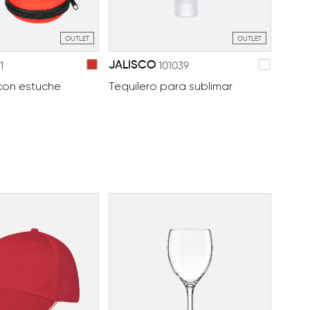
OUTLET
OUTLET
JALISCO
1
101039
 con estuche
Tequilero para sublimar