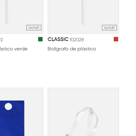
OUTLET
OUTLET
CLASSIC
92
102028
ástico verde
Bolígrafo de plástico