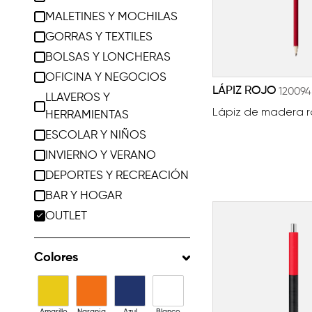
MALETINES Y MOCHILAS
GORRAS Y TEXTILES
BOLSAS Y LONCHERAS
OFICINA Y NEGOCIOS
LÁPIZ ROJO
120094
LLAVEROS Y
Lápiz de madera r
HERRAMIENTAS
ESCOLAR Y NIÑOS
INVIERNO Y VERANO
DEPORTES Y RECREACIÓN
BAR Y HOGAR
OUTLET
Colores
Amarillo
Naranja
Azul
Blanco