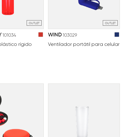
OUTLET
OUTLET
Y
WIND
101034
103029
lástico rígido
Ventilador portátil para celular