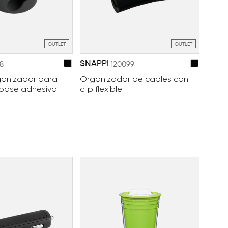
OUTLET
OUTLET
SNAPPI
8
120099
ganizador para
Organizador de cables con
 base adhesiva
clip flexible