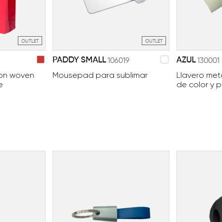
OUTLET
OUTLET
PADDY SMALL
AZUL
106019
130001
non woven
Mousepad para sublimar
Llavero met
e
de color y 