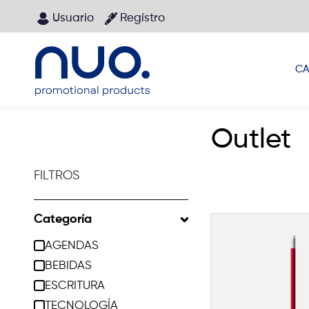
Pasar al contenido principal
Usuario
Regístro
Main menu
CA
Outlet
FILTROS
Categoría
AGENDAS
BEBIDAS
ESCRITURA
TECNOLOGÍA