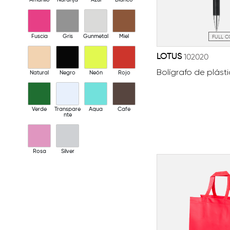
Fuscia
Gris
Gunmetal
Miel
FULL 
LOTUS
102020
Bolígrafo de plást
Natural
Negro
Neón
Rojo
Verde
Transpare
Aqua
Cafe
nte
Rosa
Silver