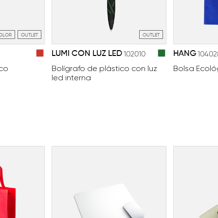
COLOR
OUTLET
OUTLET
LUMI CON LUZ LED
HANG
102010
10402
ico
Bolígrafo de plástico con luz
Bolsa Ecoló
led interna