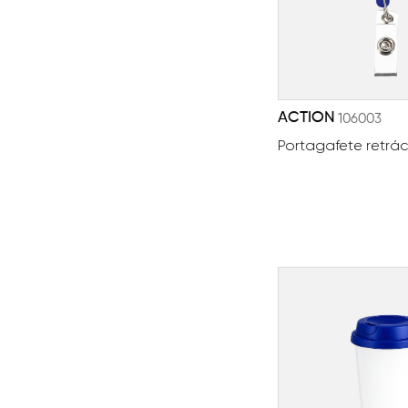
ACTION
106003
Portagafete retráct