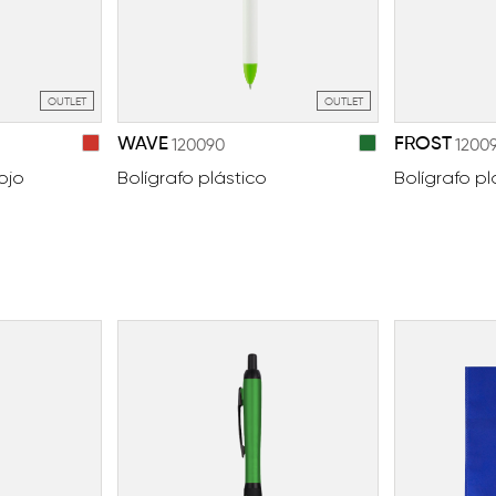
OUTLET
OUTLET
WAVE
FROST
120090
1200
ojo
Bolígrafo plástico
Bolígrafo pl