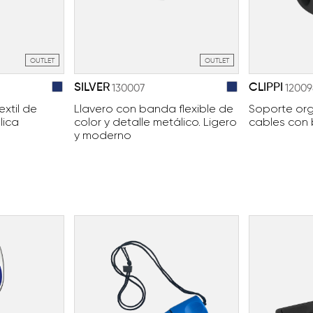
OUTLET
OUTLET
SILVER
CLIPPI
130007
12009
extil de
Llavero con banda flexible de
Soporte or
lica
color y detalle metálico. Ligero
cables con
y moderno