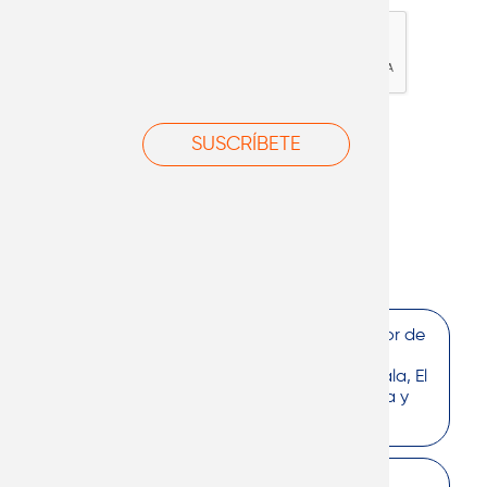
Líderes en importación y venta al por mayor de
artículos promocionales a través de una
exclusiva red de distribuidores en Guatemala, El
Salvador, Honduras, Nicaragua, Costa Rica y
Panamá.
Centro Empresarial El Cortijo 2. Calzada