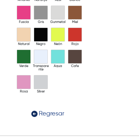
Fuscia
Gris
Gunmetal
Miel
Natural
Negro
Neón
Rojo
Verde
Transpare
Aqua
Cafe
nte
Rosa
Silver
Regresar