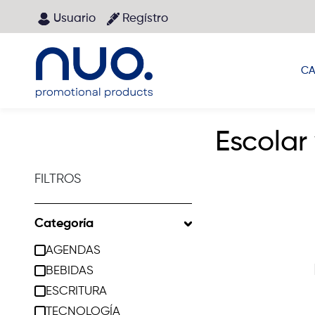
Pasar al contenido principal
Usuario
Regístro
Main menu
CA
Escolar
FILTROS
Categoría
AGENDAS
BEBIDAS
ESCRITURA
TECNOLOGÍA