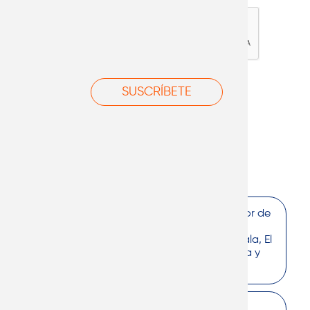
Líderes en importación y venta al por mayor de
artículos promocionales a través de una
exclusiva red de distribuidores en Guatemala, El
Salvador, Honduras, Nicaragua, Costa Rica y
Panamá.
Centro Empresarial El Cortijo 2. Calzada